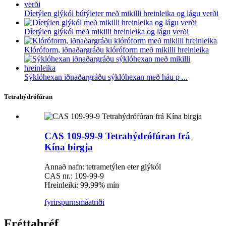
Díetýlen glýkól bútýleter með mikilli hreinleika og lágu verði
Díetýlen glýkól með mikilli hreinleika og lágu verði
Klóróform, iðnaðargráðu klóróform með mikilli hreinleika
Sýklóhexan iðnaðargráðu sýklóhexan með háu p ...
Tetrahýdrófúran
CAS 109-99-9 Tetrahýdrófúran frá
Kína birgja
Annað nafn: tetrametýlen eter glýkól
CAS nr.: 109-99-9
Hreinleiki: 99,99% mín
fyrirspurn
smáatriði
Fréttabréf