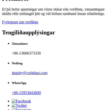
Ef þú hefur spurningar um vörur okkar eða verðlista, vinsamlegast
skildu eftir netfangið þitt og við höfum samband innan sólarhrings.
Fyrirspurn um verðlista
Tengiliðaupplýsingar
Símanúmer
+86-13606373330
Netföng
inquiry@cnjinhao.com
WhatsApp
+86-15953043600