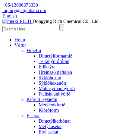
+86-13606373330
inquiry@cnjinhao.com
English
Dongying Rich Chemical Co., Ltd.
Heim
Vörur
Hráefni
Dímetýlformamíð
Tetrahýdrófúran
Ediksýra
Hreinsað naftalen
Sýklóhexan
Sýklóhexanón
Malínsýruanhýdríð
Ftalískt anhýdríð
Klóruð leysiefni
Metýlenklóríð
Klóróform
Esterar
Dímetýlkarbónat
Metýl asetat
Etýl asetat