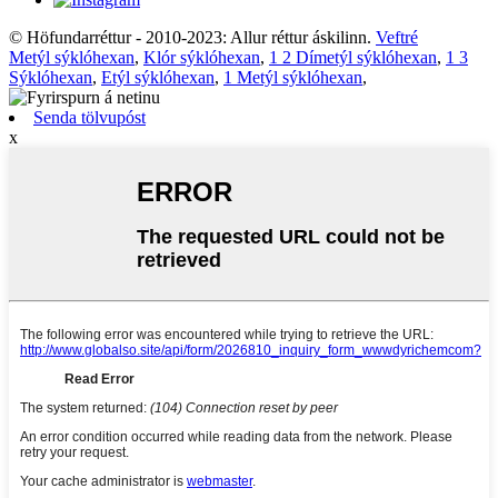
© Höfundarréttur - 2010-2023: Allur réttur áskilinn.
Veftré
Metýl sýklóhexan
,
Klór sýklóhexan
,
1 2 Dímetýl sýklóhexan
,
1 3
Sýklóhexan
,
Etýl sýklóhexan
,
1 Metýl sýklóhexan
,
Senda tölvupóst
x