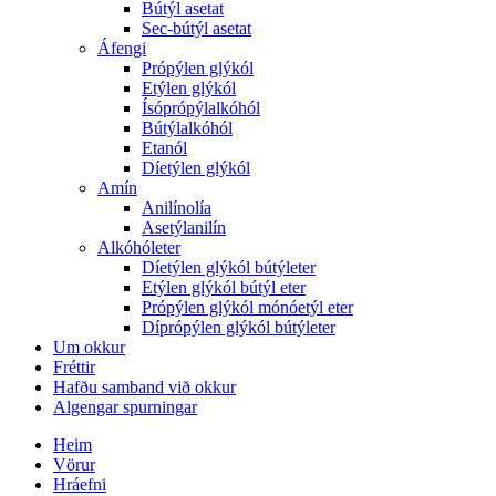
Bútýl asetat
Sec-bútýl asetat
Áfengi
Própýlen glýkól
Etýlen glýkól
Ísóprópýlalkóhól
Bútýlalkóhól
Etanól
Díetýlen glýkól
Amín
Anilínolía
Asetýlanilín
Alkóhóleter
Díetýlen glýkól bútýleter
Etýlen glýkól bútýl eter
Própýlen glýkól mónóetýl eter
Díprópýlen glýkól bútýleter
Um okkur
Fréttir
Hafðu samband við okkur
Algengar spurningar
Heim
Vörur
Hráefni