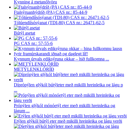
Kynning á metanólvöru
Ftalsýruanhýdríð (PA) CAS nr.: 85-44-9
Tólúendíísósýanat (TDI-80) CAS nr.: 26471-62-5
Bútýl asetat
PG CAS nr.: 57-55-6
Kynnum úrvals ediksýruna okkar – hið fullkomna ...
METÝLENKLÓRÍÐ
Díprópýlen glýkól bútýleter með mikilli hreinleika og lágu p
...
Própýlen glýkól mónóetýl eter með mikilli hreinleika og
lágum ...
Etýlen glýkól bútýl eter með mikilli hreinleika og lágu verði