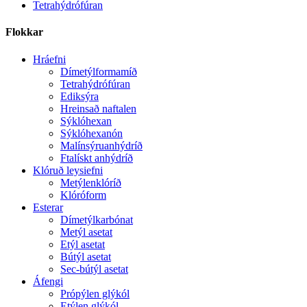
Tetrahýdrófúran
Flokkar
Hráefni
Dímetýlformamíð
Tetrahýdrófúran
Ediksýra
Hreinsað naftalen
Sýklóhexan
Sýklóhexanón
Malínsýruanhýdríð
Ftalískt anhýdríð
Klóruð leysiefni
Metýlenklóríð
Klóróform
Esterar
Dímetýlkarbónat
Metýl asetat
Etýl asetat
Bútýl asetat
Sec-bútýl asetat
Áfengi
Própýlen glýkól
Etýlen glýkól