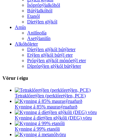
Ísóprópýlalkóhól
Bútýlalkóhól
Etanól
Díetýlen glýkól
Amín
Anilínolía
Asetýlanilín
Alkóhóleter
Díetýlen glýkól bútýleter
Etýlen glýkól bútýl eter
Própýlen glýkól mónóetýl eter
Díprópýlen glýkól bútýleter
Vörur í eigu
Tetraklóretýlen (perklóretýlen, PCE)
Kynning á 85% maurasýruafurð
Kynning á díetýlen glýkóli (DEG) vöru
Kynning á 99% etanóli