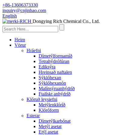
+86-13606373330
inquiry@cnjinhao.com
English
Dongying Rich Chemical Co., Ltd.
Heim
Vörur
Hráefni
Dímetýlformamíð
Tetrahýdrófúran
Ediksýra
Hreinsað naftalen
Sýklóhexan
Sýklóhexanón
Malínsýruanhýdríð
Ftalískt anhýdríð
Klóruð leysiefni
Metýlenklóríð
Klóróform
Esterar
Dímetýlkarbónat
Metýl asetat
Etýl asetat