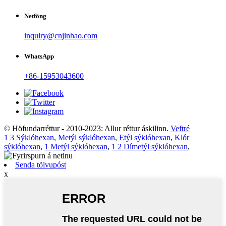
Netföng
inquiry@cnjinhao.com
WhatsApp
+86-15953043600
© Höfundarréttur - 2010-2023: Allur réttur áskilinn.
Veftré
1 3 Sýklóhexan
,
Metýl sýklóhexan
,
Etýl sýklóhexan
,
Klór
sýklóhexan
,
1 Metýl sýklóhexan
,
1 2 Dímetýl sýklóhexan
,
Senda tölvupóst
x