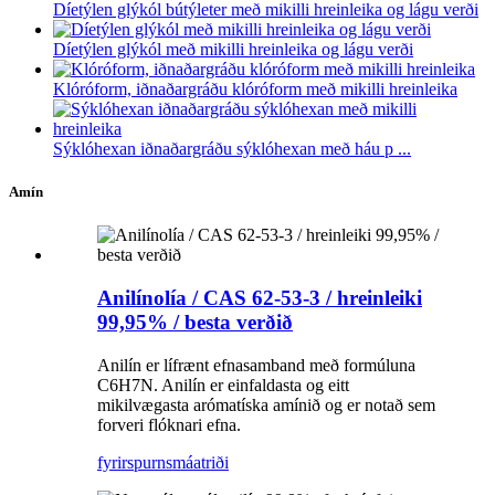
Díetýlen glýkól bútýleter með mikilli hreinleika og lágu verði
Díetýlen glýkól með mikilli hreinleika og lágu verði
Klóróform, iðnaðargráðu klóróform með mikilli hreinleika
Sýklóhexan iðnaðargráðu sýklóhexan með háu p ...
Amín
Anilínolía / CAS 62-53-3 / hreinleiki
99,95% / besta verðið
Anilín er lífrænt efnasamband með formúluna
C6H7N. Anilín er einfaldasta og eitt
mikilvægasta arómatíska amínið og er notað sem
forveri flóknari efna.
fyrirspurn
smáatriði