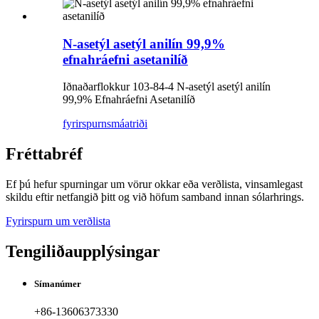
N-asetýl asetýl anilín 99,9%
efnahráefni asetanilíð
Iðnaðarflokkur 103-84-4 N-asetýl asetýl anilín
99,9% Efnahráefni Asetanilíð
fyrirspurn
smáatriði
Fréttabréf
Ef þú hefur spurningar um vörur okkar eða verðlista, vinsamlegast
skildu eftir netfangið þitt og við höfum samband innan sólarhrings.
Fyrirspurn um verðlista
Tengiliðaupplýsingar
Símanúmer
+86-13606373330