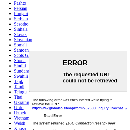
Pashto
Persian
Punjabi
Serbian
Sesotho
Sinhala
Slovak
Slovenian
Somali
Samoan
Scots Gaelic
Shona
Sindhi
Sundanese
Swahili
Tajik
Tamil
Telugu
Thai
Ukrainian
Urdu
Uzbek
Vietnamese
Welsh
Xhosa