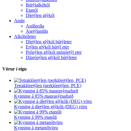
Bútýlalkóhól
Etanól
Díetýlen glýkól
Amín
Anilínolía
Asetýlanilín
Alkóhóleter
Díetýlen glýkól bútýleter
Etýlen glýkól bútýl eter
Própýlen glýkól mónóetýl eter
Díprópýlen glýkól bútýleter
Vörur í eigu
Tetraklóretýlen (perklóretýlen, PCE)
Kynning á 85% maurasýruafurð
Kynning á díetýlen glýkóli (DEG) vöru
Kynning á 99% etanóli
Kynning á metanólvöru