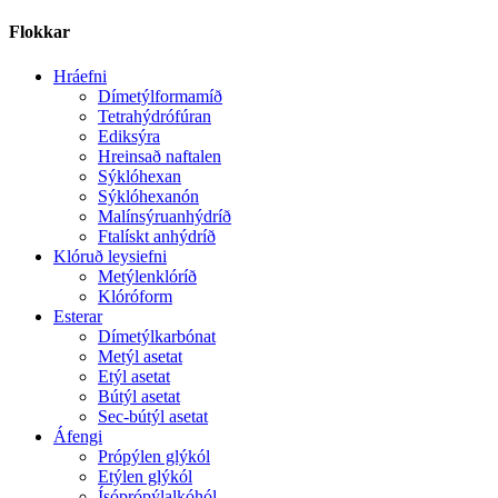
Flokkar
Hráefni
Dímetýlformamíð
Tetrahýdrófúran
Ediksýra
Hreinsað naftalen
Sýklóhexan
Sýklóhexanón
Malínsýruanhýdríð
Ftalískt anhýdríð
Klóruð leysiefni
Metýlenklóríð
Klóróform
Esterar
Dímetýlkarbónat
Metýl asetat
Etýl asetat
Bútýl asetat
Sec-bútýl asetat
Áfengi
Própýlen glýkól
Etýlen glýkól
Ísóprópýlalkóhól