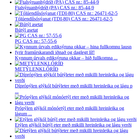
Ftalsýruanhýdríð (PA) CAS nr.: 85-44-9
Tólúendíísósýanat (TDI-80) CAS nr.: 26471-62-5
Bútýl asetat
PG CAS nr.: 57-55-6
Kynnum úrvals ediksýruna okkar – hið fullkomna ...
METÝLENKLÓRÍÐ
Díprópýlen glýkól bútýleter með mikilli hreinleika og lágu p
...
Própýlen glýkól mónóetýl eter með mikilli hreinleika og
lágum ...
Etýlen glýkól bútýl eter með mikilli hreinleika og lágu verði