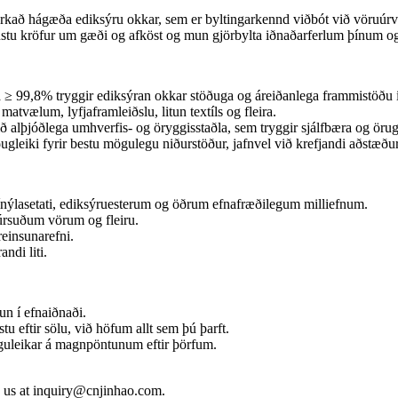
 á markað hágæða ediksýru okkar, sem er byltingarkennd viðbót vi
ngustu kröfur um gæði og afköst og mun gjörbylta iðnaðarferlum þínum
 ≥ 99,8% tryggir ediksýran okkar stöðuga og áreiðanlega frammistöðu
 matvælum, lyfjaframleiðslu, litun textíls og fleira.
ð alþjóðlega umhverfis- og öryggisstaðla, sem tryggir sjálfbæra og örug
gleiki fyrir bestu mögulegu niðurstöður, jafnvel við krefjandi aðstæður
vínýlasetati, ediksýruesterum og öðrum efnafræðilegum milliefnum.
súrsuðum vörum og fleiru.
reinsunarefni.
andi liti.
n í efnaiðnaði.
stu eftir sölu, við höfum allt sem þú þarft.
uleikar á magnpöntunum eftir þörfum.
to us at inquiry@cnjinhao.com.