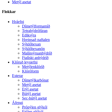
Metýl asetat
Flokkar
Hráefni
Dímetýlformamíð
Tetrahýdrófúran
Ediksýra
Hreinsað naftalen
Sýklóhexan
Sýklóhexanón
Malínsýruanhýdríð
Ftalískt anhýdríð
Klóruð leysiefni
Metýlenklóríð
Klóróform
Esterar
Dímetýlkarbónat
Metýl asetat
Etýl asetat
Bútýl asetat
Sec-bútýl asetat
Áfengi
Própýlen glýkól
Etýlen glýkól