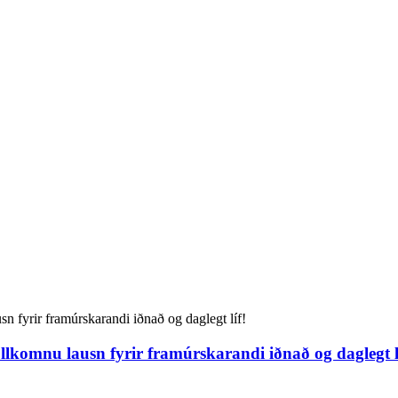
lkomnu lausn fyrir framúrskarandi iðnað og daglegt l