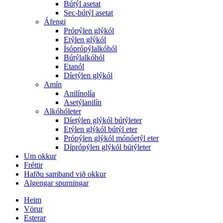
Bútýl asetat
Sec-bútýl asetat
Áfengi
Própýlen glýkól
Etýlen glýkól
Ísóprópýlalkóhól
Bútýlalkóhól
Etanól
Díetýlen glýkól
Amín
Anilínolía
Asetýlanilín
Alkóhóleter
Díetýlen glýkól bútýleter
Etýlen glýkól bútýl eter
Própýlen glýkól mónóetýl eter
Díprópýlen glýkól bútýleter
Um okkur
Fréttir
Hafðu samband við okkur
Algengar spurningar
Heim
Vörur
Esterar