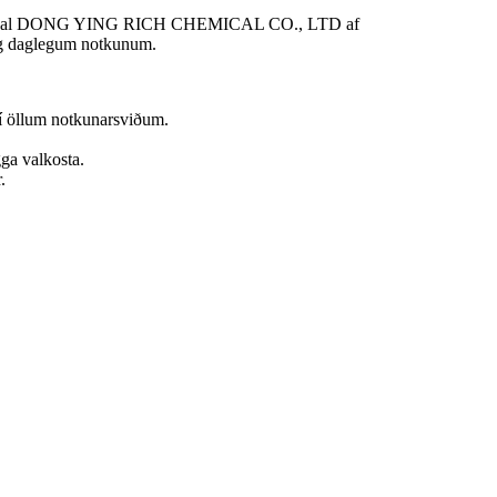
ð vöruúrval DONG YING RICH CHEMICAL CO., LTD af
 og daglegum notkunum.
 í öllum notkunarsviðum.
ga valkosta.
.