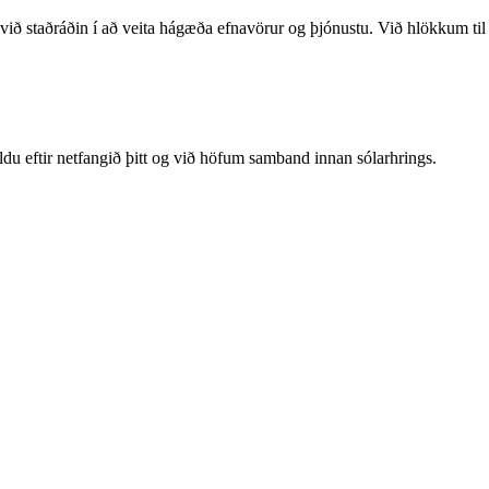
in í að veita hágæða efnavörur og þjónustu. Við hlökkum til að eiga
ldu eftir netfangið þitt og við höfum samband innan sólarhrings.