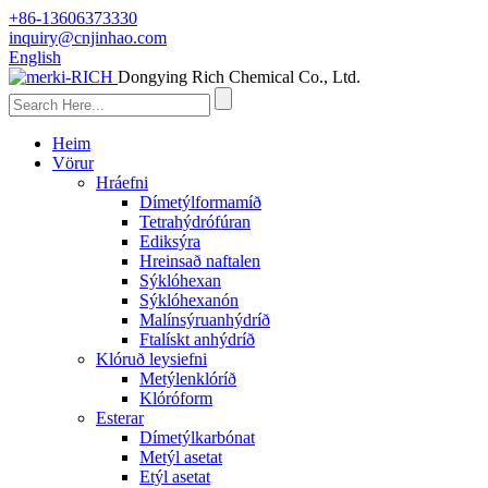
+86-13606373330
inquiry@cnjinhao.com
English
Dongying Rich Chemical Co., Ltd.
Heim
Vörur
Hráefni
Dímetýlformamíð
Tetrahýdrófúran
Ediksýra
Hreinsað naftalen
Sýklóhexan
Sýklóhexanón
Malínsýruanhýdríð
Ftalískt anhýdríð
Klóruð leysiefni
Metýlenklóríð
Klóróform
Esterar
Dímetýlkarbónat
Metýl asetat
Etýl asetat