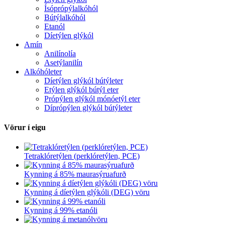
Ísóprópýlalkóhól
Bútýlalkóhól
Etanól
Díetýlen glýkól
Amín
Anilínolía
Asetýlanilín
Alkóhóleter
Díetýlen glýkól bútýleter
Etýlen glýkól bútýl eter
Própýlen glýkól mónóetýl eter
Díprópýlen glýkól bútýleter
Vörur í eigu
Tetraklóretýlen (perklóretýlen, PCE)
Kynning á 85% maurasýruafurð
Kynning á díetýlen glýkóli (DEG) vöru
Kynning á 99% etanóli