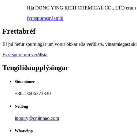
Hjá DONG YING RICH CHEMICAL CO., LTD erum við staðráð
fyrirspurn
smáatriði
Fréttabréf
Ef þú hefur spurningar um vörur okkar eða verðlista, vinsamlegast ski
Fyrirspurn um verðlista
Tengiliðaupplýsingar
Símanúmer
+86-13606373330
Netföng
inquiry@cnjinhao.com
WhatsApp