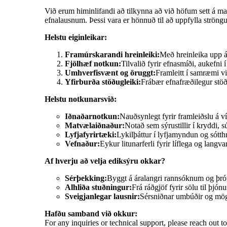
Við erum himinlifandi að tilkynna að við höfum sett
efnalausnum. Þessi vara er hönnuð til að uppfylla strö
Helstu eiginleikar:
Framúrskarandi hreinleiki:
Með hreinleika upp á
Fjölhæf notkun:
Tilvalið fyrir efnasmíði, aukefni í
Umhverfisvænt og öruggt:
Framleitt í samræmi vi
Yfirburða stöðugleiki:
Frábær efnafræðilegur stöðu
Helstu notkunarsvið:
Iðnaðarnotkun:
Nauðsynlegt fyrir framleiðslu á 
Matvælaiðnaður:
Notað sem sýrustillir í kryddi, 
Lyfjafyrirtæki:
Lykilþáttur í lyfjamyndun og sótth
Vefnaður:
Eykur litunarferli fyrir líflega og langvar
Af hverju að velja ediksýru okkar?
Sérþekking:
Byggt á áralangri rannsóknum og þróu
Alhliða stuðningur:
Frá ráðgjöf fyrir sölu til þjónu
Sveigjanlegar lausnir:
Sérsniðnar umbúðir og mög
Hafðu samband við okkur:
For any inquiries or technical support, please reach out 