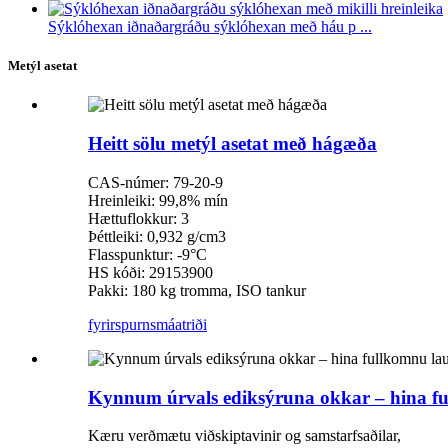
Sýklóhexan iðnaðargráðu sýklóhexan með háu p ...
Metýl asetat
Heitt sölu metýl asetat með hágæða
CAS-númer: 79-20-9
Hreinleiki: 99,8% mín
Hættuflokkur: 3
Þéttleiki: 0,932 g/cm3
Flasspunktur: -9°C
HS kóði: 29153900
Pakki: 180 kg tromma, ISO tankur
fyrirspurn
smáatriði
Kynnum úrvals ediksýruna okkar – hina ful
Kæru verðmætu viðskiptavinir og samstarfsaðilar,