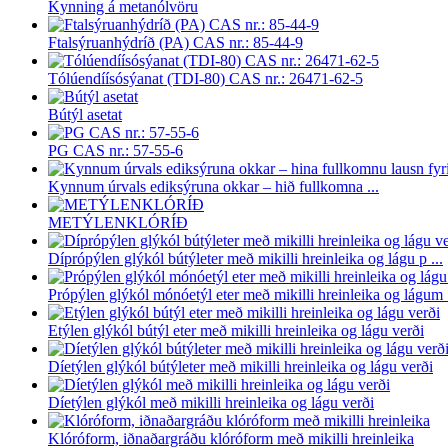
Kynning á metanólvöru
Ftalsýruanhýdríð (PA) CAS nr.: 85-44-9
Tólúendíísósýanat (TDI-80) CAS nr.: 26471-62-5
Bútýl asetat
PG CAS nr.: 57-55-6
Kynnum úrvals ediksýruna okkar – hið fullkomna ...
METÝLENKLÓRÍÐ
Díprópýlen glýkól bútýleter með mikilli hreinleika og lágu p ...
Própýlen glýkól mónóetýl eter með mikilli hreinleika og lágum .
Etýlen glýkól bútýl eter með mikilli hreinleika og lágu verði
Díetýlen glýkól bútýleter með mikilli hreinleika og lágu verði
Díetýlen glýkól með mikilli hreinleika og lágu verði
Klóróform, iðnaðargráðu klóróform með mikilli hreinleika