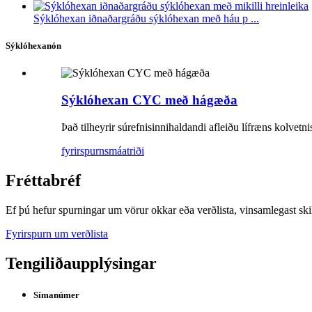
Sýklóhexan iðnaðargráðu sýklóhexan með háu p ...
Sýklóhexanón
Sýklóhexan CYC með hágæða
Það tilheyrir súrefnisinnihaldandi afleiðu lífræns kolvetn
fyrirspurn
smáatriði
Fréttabréf
Ef þú hefur spurningar um vörur okkar eða verðlista, vinsamlegast ski
Fyrirspurn um verðlista
Tengiliðaupplýsingar
Símanúmer