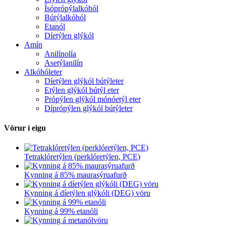
Ísóprópýlalkóhól
Bútýlalkóhól
Etanól
Díetýlen glýkól
Amín
Anilínolía
Asetýlanilín
Alkóhóleter
Díetýlen glýkól bútýleter
Etýlen glýkól bútýl eter
Própýlen glýkól mónóetýl eter
Díprópýlen glýkól bútýleter
Vörur í eigu
Tetraklóretýlen (perklóretýlen, PCE)
Kynning á 85% maurasýruafurð
Kynning á díetýlen glýkóli (DEG) vöru
Kynning á 99% etanóli