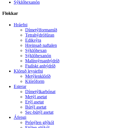
Sýklóhexanón
Flokkar
Hráefni
Dímetýlformamíð
Tetrahýdrófúran
Ediksýra
Hreinsað naftalen
Sýklóhexan
Sýklóhexanón
Malínsýruanhýdríð
Ftalískt anhýdríð
Klóruð leysiefni
Metýlenklóríð
Klóróform
Esterar
Dímetýlkarbónat
Metýl asetat
Etýl asetat
Bútýl asetat
Sec-bútýl asetat
Áfengi
Própýlen glýkól
Etýlen glýkól