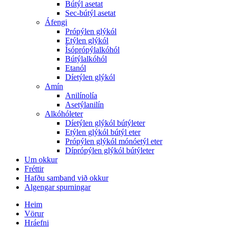
Bútýl asetat
Sec-bútýl asetat
Áfengi
Própýlen glýkól
Etýlen glýkól
Ísóprópýlalkóhól
Bútýlalkóhól
Etanól
Díetýlen glýkól
Amín
Anilínolía
Asetýlanilín
Alkóhóleter
Díetýlen glýkól bútýleter
Etýlen glýkól bútýl eter
Própýlen glýkól mónóetýl eter
Díprópýlen glýkól bútýleter
Um okkur
Fréttir
Hafðu samband við okkur
Algengar spurningar
Heim
Vörur
Hráefni