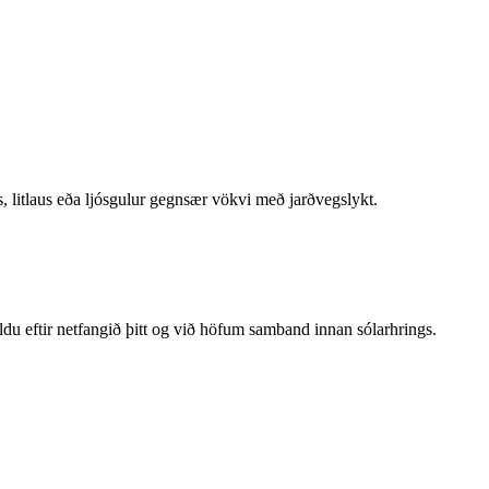
is, litlaus eða ljósgulur gegnsær vökvi með jarðvegslykt.
ldu eftir netfangið þitt og við höfum samband innan sólarhrings.