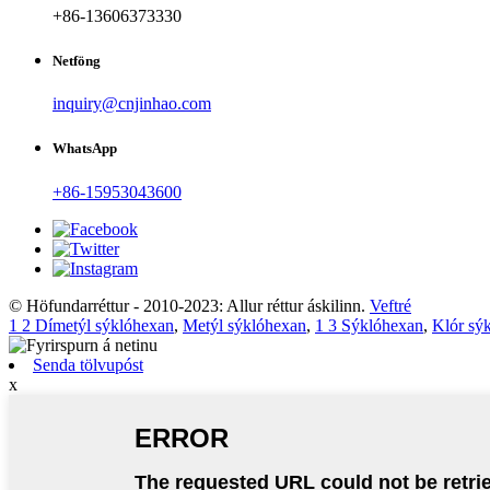
+86-13606373330
Netföng
inquiry@cnjinhao.com
WhatsApp
+86-15953043600
© Höfundarréttur - 2010-2023: Allur réttur áskilinn.
Veftré
1 2 Dímetýl sýklóhexan
,
Metýl sýklóhexan
,
1 3 Sýklóhexan
,
Klór sý
Senda tölvupóst
x