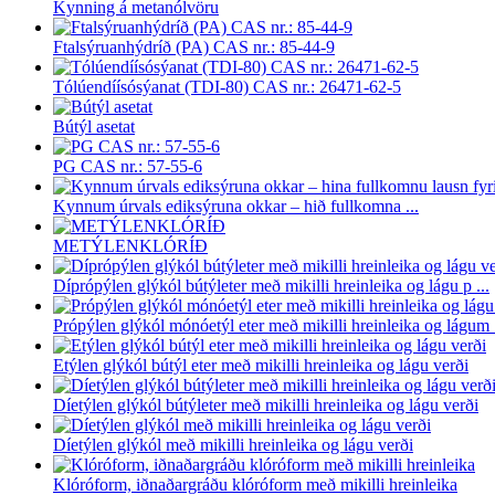
Kynning á metanólvöru
Ftalsýruanhýdríð (PA) CAS nr.: 85-44-9
Tólúendíísósýanat (TDI-80) CAS nr.: 26471-62-5
Bútýl asetat
PG CAS nr.: 57-55-6
Kynnum úrvals ediksýruna okkar – hið fullkomna ...
METÝLENKLÓRÍÐ
Díprópýlen glýkól bútýleter með mikilli hreinleika og lágu p ...
Própýlen glýkól mónóetýl eter með mikilli hreinleika og lágum .
Etýlen glýkól bútýl eter með mikilli hreinleika og lágu verði
Díetýlen glýkól bútýleter með mikilli hreinleika og lágu verði
Díetýlen glýkól með mikilli hreinleika og lágu verði
Klóróform, iðnaðargráðu klóróform með mikilli hreinleika