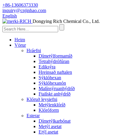
+86-13606373330
inquiry@cnjinhao.com
English
Dongying Rich Chemical Co., Ltd.
Heim
Vörur
Hráefni
Dímetýlformamíð
Tetrahýdrófúran
Ediksýra
Hreinsað naftalen
Sýklóhexan
Sýklóhexanón
Malínsýruanhýdríð
Ftalískt anhýdríð
Klóruð leysiefni
Metýlenklóríð
Klóróform
Esterar
Dímetýlkarbónat
Metýl asetat
Etýl asetat