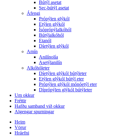
Bútýl asetat
Sec-bútýl asetat
Áfengi
Própýlen glýkól
Etýlen glýkól
Ísóprópýlalkóhól
Bútýlalkóhól
Etanól
Díetýlen glýkól
Amín
Anilínolía
Asetýlanilín
Alkóhóleter
Díetýlen glýkól bútýleter
Etýlen glýkól bútýl eter
Própýlen glýkól mónóetýl eter
Díprópýlen glýkól bútýleter
Um okkur
Fréttir
Hafðu samband við okkur
Algengar spurningar
Heim
Vörur
Hráefni