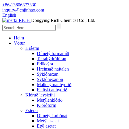
+86-13606373330
inquiry@cnjinhao.com
English
Dongying Rich Chemical Co., Ltd.
Heim
Vörur
Hráefni
Dímetýlformamíð
Tetrahýdrófúran
Ediksýra
Hreinsað naftalen
Sýklóhexan
Sýklóhexanón
Malínsýruanhýdríð
Ftalískt anhýdríð
Klóruð leysiefni
Metýlenklóríð
Klóróform
Esterar
Dímetýlkarbónat
Metýl asetat
Etýl asetat