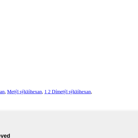
xan
,
Metýl sýklóhexan
,
1 2 Dímetýl sýklóhexan
,