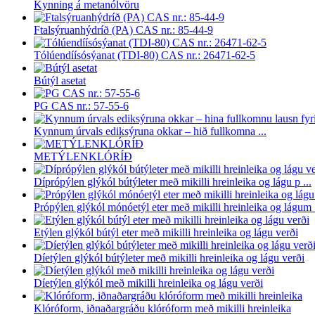
Kynning á metanólvöru
Ftalsýruanhýdríð (PA) CAS nr.: 85-44-9
Tólúendíísósýanat (TDI-80) CAS nr.: 26471-62-5
Bútýl asetat
PG CAS nr.: 57-55-6
Kynnum úrvals ediksýruna okkar – hið fullkomna ...
METÝLENKLÓRÍÐ
Díprópýlen glýkól bútýleter með mikilli hreinleika og lágu p ...
Própýlen glýkól mónóetýl eter með mikilli hreinleika og lágum .
Etýlen glýkól bútýl eter með mikilli hreinleika og lágu verði
Díetýlen glýkól bútýleter með mikilli hreinleika og lágu verði
Díetýlen glýkól með mikilli hreinleika og lágu verði
Klóróform, iðnaðargráðu klóróform með mikilli hreinleika