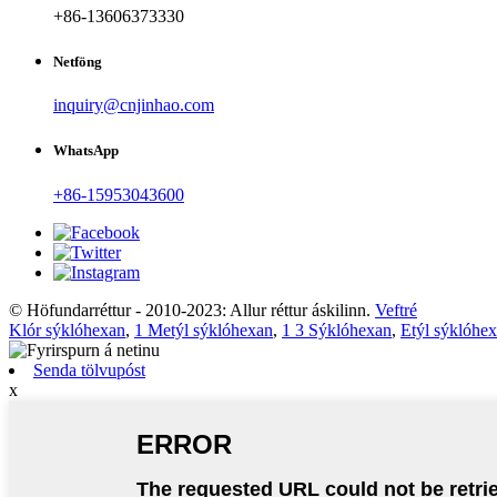
+86-13606373330
Netföng
inquiry@cnjinhao.com
WhatsApp
+86-15953043600
© Höfundarréttur - 2010-2023: Allur réttur áskilinn.
Veftré
Klór sýklóhexan
,
1 Metýl sýklóhexan
,
1 3 Sýklóhexan
,
Etýl sýklóhe
Senda tölvupóst
x