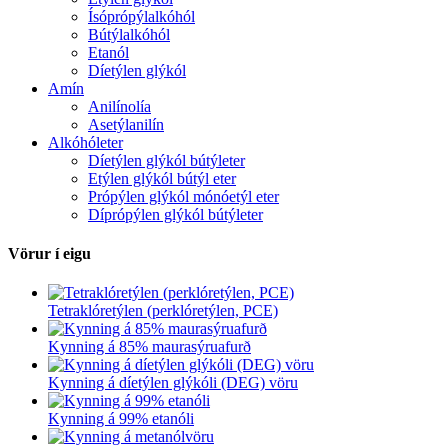
Ísóprópýlalkóhól
Bútýlalkóhól
Etanól
Díetýlen glýkól
Amín
Anilínolía
Asetýlanilín
Alkóhóleter
Díetýlen glýkól bútýleter
Etýlen glýkól bútýl eter
Própýlen glýkól mónóetýl eter
Díprópýlen glýkól bútýleter
Vörur í eigu
Tetraklóretýlen (perklóretýlen, PCE)
Kynning á 85% maurasýruafurð
Kynning á díetýlen glýkóli (DEG) vöru
Kynning á 99% etanóli