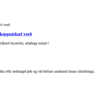
keppnishæf verð
bært leysiefni, aðallega notað í
ldu eftir netfangið þitt og við höfum samband innan sólarhrings.