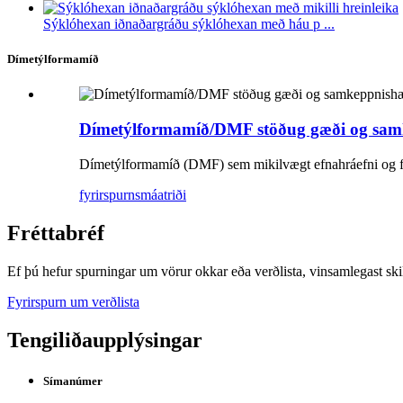
Sýklóhexan iðnaðargráðu sýklóhexan með háu p ...
Dímetýlformamíð
Dímetýlformamíð/DMF stöðug gæði og sam
Dímetýlformamíð (DMF) sem mikilvægt efnahráefni og frá
fyrirspurn
smáatriði
Fréttabréf
Ef þú hefur spurningar um vörur okkar eða verðlista, vinsamlegast ski
Fyrirspurn um verðlista
Tengiliðaupplýsingar
Símanúmer