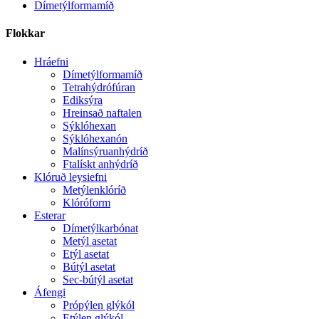
Dímetýlformamíð
Flokkar
Hráefni
Dímetýlformamíð
Tetrahýdrófúran
Ediksýra
Hreinsað naftalen
Sýklóhexan
Sýklóhexanón
Malínsýruanhýdríð
Ftalískt anhýdríð
Klóruð leysiefni
Metýlenklóríð
Klóróform
Esterar
Dímetýlkarbónat
Metýl asetat
Etýl asetat
Bútýl asetat
Sec-bútýl asetat
Áfengi
Própýlen glýkól
Etýlen glýkól