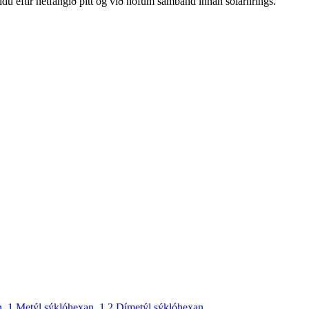
ldu eftir netfangið þitt og við höfum samband innan sólarhrings.
n
,
1 Metýl sýklóhexan
,
1 2 Dímetýl sýklóhexan
,