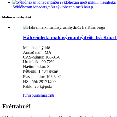
Sýklóhexan iðnaðargráðu sýklóhexan með háu p ...
Malínsýruanhýdríð
Háhreinleiki malínsýruanhýdríðs frá Kína b
Malíek anhýdríð
Annað nafn: MA
CAS-númer: 108-31-6
Hreinleiki: 99,72% mín
Hættuflokkur: 8
Þéttleiki: 1,484 g/cm³
Flasspunktur: 103,3 ℃
HS kóði: 29171400
Pakki: 25 kg/poki
fyrirspurn
smáatriði
Fréttabréf