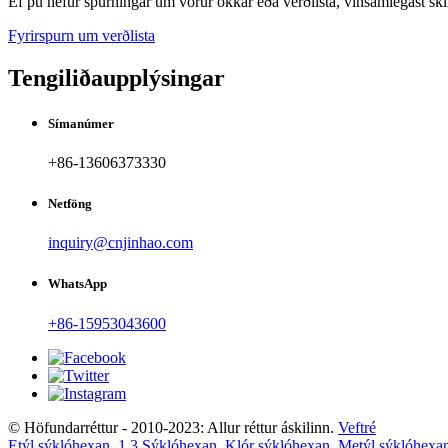
Ef þú hefur spurningar um vörur okkar eða verðlista, vinsamlegast ski
Fyrirspurn um verðlista
Tengiliðaupplýsingar
Símanúmer
+86-13606373330
Netföng
inquiry@cnjinhao.com
WhatsApp
+86-15953043600
© Höfundarréttur - 2010-2023: Allur réttur áskilinn.
Veftré
Etýl sýklóhexan
,
1 3 Sýklóhexan
,
Klór sýklóhexan
,
Metýl sýklóhexa