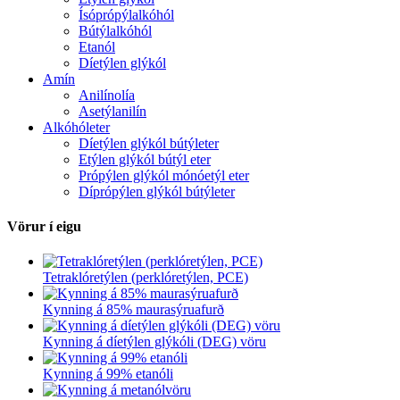
Ísóprópýlalkóhól
Bútýlalkóhól
Etanól
Díetýlen glýkól
Amín
Anilínolía
Asetýlanilín
Alkóhóleter
Díetýlen glýkól bútýleter
Etýlen glýkól bútýl eter
Própýlen glýkól mónóetýl eter
Díprópýlen glýkól bútýleter
Vörur í eigu
Tetraklóretýlen (perklóretýlen, PCE)
Kynning á 85% maurasýruafurð
Kynning á díetýlen glýkóli (DEG) vöru
Kynning á 99% etanóli