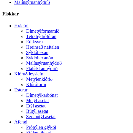
Malínsýruanhýdríð
Flokkar
Hráefni
Dímetýlformamíð
Tetrahýdrófúran
Ediksýra
Hreinsað naftalen
Sýklóhexan
Sýklóhexanón
Malínsýruanhýdríð
Ftalískt anhýdríð
Klóruð leysiefni
Metýlenklóríð
Klóróform
Esterar
Dímetýlkarbónat
Metýl asetat
Etýl asetat
Bútýl asetat
Sec-bútýl asetat
Áfengi
Própýlen glýkól
Etýlen glýkól