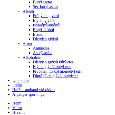
Bútýl asetat
Sec-bútýl asetat
Áfengi
Própýlen glýkól
Etýlen glýkól
Ísóprópýlalkóhól
Bútýlalkóhól
Etanól
Díetýlen glýkól
Amín
Anilínolía
Asetýlanilín
Alkóhóleter
Díetýlen glýkól bútýleter
Etýlen glýkól bútýl eter
Própýlen glýkól mónóetýl eter
Díprópýlen glýkól bútýleter
Um okkur
Fréttir
Hafðu samband við okkur
Algengar spurningar
Heim
Vörur
Hráefni