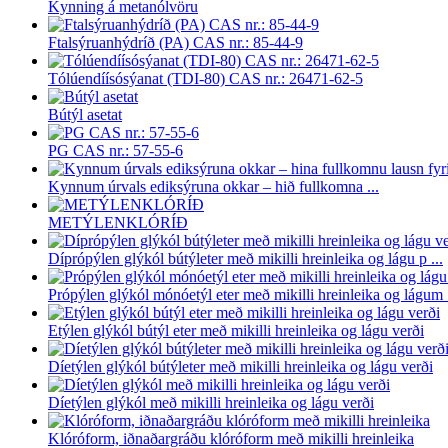
Kynning á metanólvöru
Ftalsýruanhýdríð (PA) CAS nr.: 85-44-9
Tólúendíísósýanat (TDI-80) CAS nr.: 26471-62-5
Bútýl asetat
PG CAS nr.: 57-55-6
Kynnum úrvals ediksýruna okkar – hið fullkomna ...
METÝLENKLÓRÍÐ
Díprópýlen glýkól bútýleter með mikilli hreinleika og lágu p ...
Própýlen glýkól mónóetýl eter með mikilli hreinleika og lágum .
Etýlen glýkól bútýl eter með mikilli hreinleika og lágu verði
Díetýlen glýkól bútýleter með mikilli hreinleika og lágu verði
Díetýlen glýkól með mikilli hreinleika og lágu verði
Klóróform, iðnaðargráðu klóróform með mikilli hreinleika