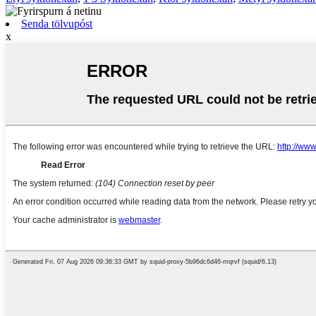
Senda tölvupóst
x