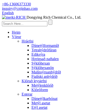
+86-13606373330
inquiry@cnjinhao.com
English
Dongying Rich Chemical Co., Ltd.
Heim
Vörur
Hráefni
Dímetýlformamíð
Tetrahýdrófúran
Ediksýra
Hreinsað naftalen
Sýklóhexan
Sýklóhexanón
Malínsýruanhýdríð
Ftalískt anhýdríð
Klóruð leysiefni
Metýlenklóríð
Klóróform
Esterar
Dímetýlkarbónat
Metýl asetat
Etýl asetat